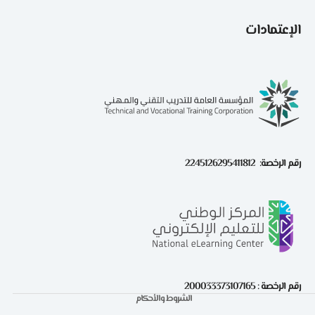
الإعتمادات
رقم الرخصة: 2245126295411812
رقم الرخصة : 200033373107165
الشروط والأحكام